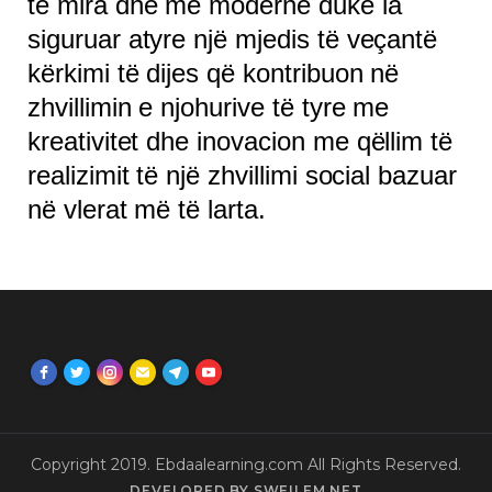
të mira dhe më moderne duke ia
siguruar atyre një mjedis të veçantë
kërkimi të dijes që kontribuon në
zhvillimin e njohurive të tyre me
kreativitet dhe inovacion me qëllim të
realizimit të një zhvillimi social bazuar
në vlerat më të larta.
Copyright 2019. Ebdaalearning.com All Rights Reserved.
DEVELOPED BY SWEILEM.NET