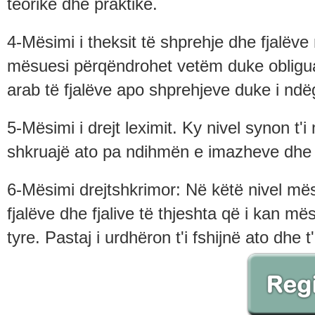
teorike dhe praktike.
4-Mësimi i theksit të shprehje dhe fjalëve
mësuesi përqëndrohet vetëm duke obliguar 
arab të fjalëve apo shprehjeve duke i ndë
5-Mësimi i drejt leximit. Ky nivel synon t'i
shkruajë ato pa ndihmën e imazheve dhe 
6-Mësimi drejtshkrimor: Në këtë nivel mës
fjalëve dhe fjalive të thjeshta që i kan më
tyre. Pastaj i urdhëron t'i fshijnë ato dhe