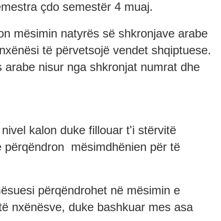
semestra çdo semestër 4 muaj.
llon mësimin natyrës së shkronjave arabe
nxënësi të përvetsojë vendet shqiptuese.
 arabe nisur nga shkronjat numrat dhe
vel kalon duke fillouar t'i stërvitë
dhe përqëndron mësimdhënien për të
 mësuesi përqëndrohet në mësimin e
t të nxënësve, duke bashkuar mes asa