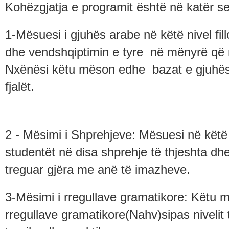
Kohëzgjatja e programit është në katër 
1-Mësuesi i gjuhës arabe në këtë nivel fi
dhe vendshqiptimin e tyre në mënyrë që 
Nxënësi këtu mëson edhe bazat e gjuhës
fjalët.
2 - Mësimi i Shprehjeve: Mësuesi në këtë ni
studentët në disa shprehje të thjeshta 
treguar gjëra me anë të imazheve.
3-Mësimi i rregullave gramatikore: Këtu
rregullave gramatikore(Nahv)sipas niveli