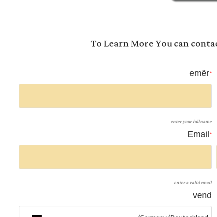
To Learn More You can contact
emër
*
enter your full name
Email
*
enter a valid email
vend