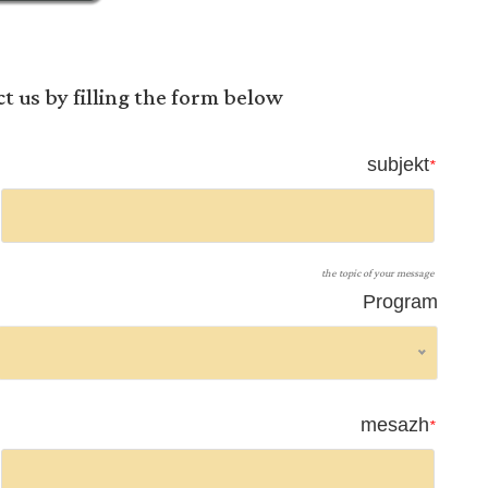
 us by filling the form below
subjekt
*
the topic of your message
Program
mesazh
*