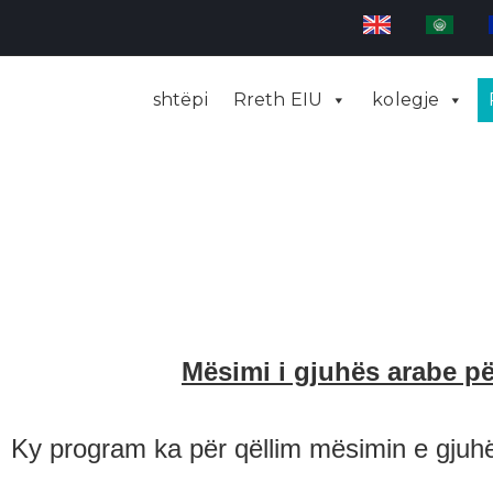
shtëpi
Rreth EIU
kolegje
Mësimi i gjuhës arabe p
Ky program ka për qëllim mësimin e gjuhës