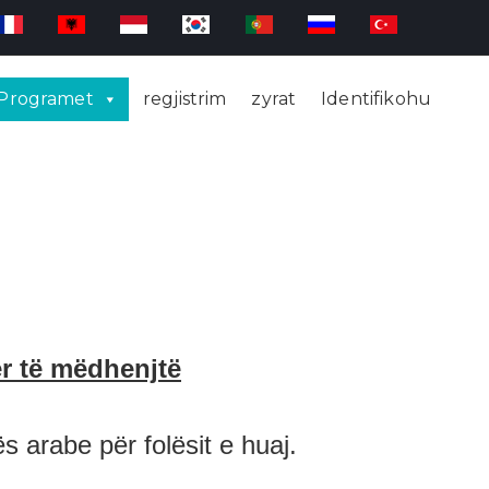
Programet
regjistrim
zyrat
Identifikohu
ër të mëdhenjtë
 arabe për folësit e huaj.