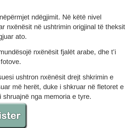
 nëpërmjet ndëgjimit. Në këtë nivel
nxënësit në ushtrimin origjinal të theksit
gjuar ato.
 mundësojë nxënësit fjalët arabe, dhe t'i
fotove.
uesi ushtron nxënësit drejt shkrimin e
suar më herët, duke i shkruar në fletoret e
 t'i shruajnë nga memoria e tyre.